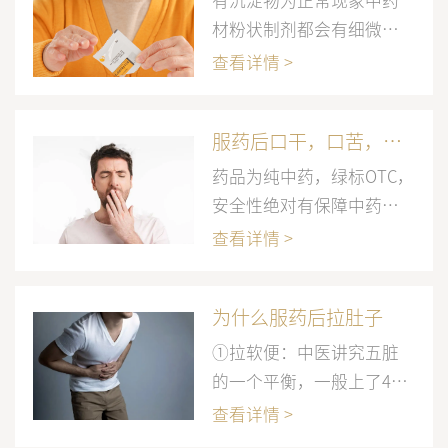
有沉淀物为正常现象中药
材粉状制剂都会有细微的
沉淀物，是可以喝的。用
查看详情 >
70°左右的温开水冲服最
佳。复方太子参止咳益气
服药后口干，口苦，容易睡觉时什么原因?
散里面有白芨、槟榔这两
位药材，为粗纤维药材，
药品为纯中药，绿标OTC，
打的太碎会失去药效。所
安全性绝对有保障中药是
以就会有些许沉淀物！
有点苦感的，您一般胃有
查看详情 >
没有什么不舒服呢？因为
这个疾病的患者也有一些
为什么服药后拉肚子
脾胃虚的症状，还有服药
后肺气补起来，阳气足了
①拉软便：中医讲究五脏
会稍微有点像上火的症
的一个平衡，一般上了40
状，不过您放心，服药调
岁的人，都会肾阳虚，您
查看详情 >
节一段时间后这个症状会
吃药后脾肺的气补上来