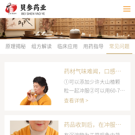
原理揭秘
组方解读
临床应用
用药指导
常见问题
药材气味难闻，口感不好？
①可以添加少许大山楂颗
粒一起冲服②可以用60-70
度的水冲开③可以多冲一
查看详情 >
点水，冲淡一点
药品收到后，在冲服时有类似泥沙的沉淀物，是否正常？